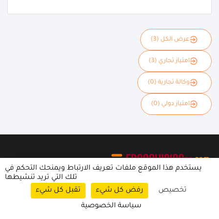
عرض الكل (3)
امتياز تجاري (3)
وكالة تجارية (0)
امتياز دولي (0)
يستخدم هذا الموقع ملفات تعريف الارتباط ويمنحك التحكم في
تلك التي تريد تنشيطها
منصتنا تعد البوابة العربية الأولى في نشر ثقافة الامتياز التجاري وفي عرض وتسويق
تخصيص
رفض كل شيء
تقبل كل شيء
فرص الفرنشايز وفي تتبع أخبار ريادة الأعمال، حيث نتطلع لتقديم كل ماهو جديد
ومفيد في عالم المال والأعمال
سياسة الخصوصية
الاشتراك في النشرة الإخبارية