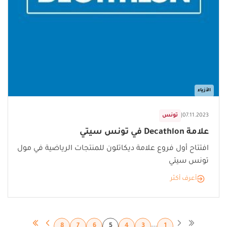
الأزياء
07.11.2023
|
تونس
علامة Decathlon في تونس سيتي
افتتاح أول فروع علامة ديكاتلون للمنتجات الرياضية في مول
تونس سيتي
أعرف أكثر
...
8
7
6
5
4
3
1