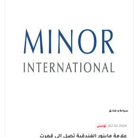
سياحة و فنادق
02.02.2024
|
تونس
علامة ماينور الفندقية تصل إلى قمرت