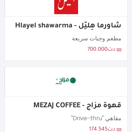
شاورما هِليّل - Hlayel shawarma
مطعم وجبات سريعة
دت700.000
قهوة مزاج - MEZAJ COFFEE
مقاهي "Drive-thru"
دت174.545