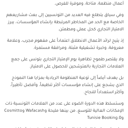
أعمال منظمة، متاحة، وموفرة للفرص.
وفي سياق يتطلع فيه العديد من التونسيين إلى بعث مشاريعهم
الخاصة مع الحد من المخاطر المرتبطة بإنشاء المؤسسات، يبرز
الامتياز التجاري كحل عملي ومطمئن.
إذ يتيح لرائد الأعمال الانطلاق اعتماداً على مفهوم مجرب، وعلامة
معروفة، وخبرة تشغيلية مثبتة، ومرافقة مستمرة.
ولا يقتصر طموح تظاهرة يوم الإمتياز التجاري بتونس على جمع
العلامات التجارية بالمترشحين للحصول على الامتياز.
بل يهدف أيضاً إلى توعية المنظومة الريادية بمزايا هذا النموذج
الذي يشجع على إنشاء مؤسسات أكثر تنظيماً، وأفضل تأطيراً،
وأكثر استعداداً للنجاح.
وستسلط هذه الدورة الضوء على عدد من العلامات التونسية ذات
الإمكانات العالية للتوسع، من بينها مليحة وWafacash وCosmitto
وTunisie Booking.0