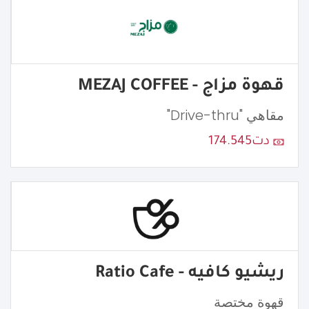
قهوة مزاج - MEZAJ COFFEE
مقاهي "Drive-thru"
دت174.545
ريشيو كافيه - Ratio Cafe
قهوة مختصة