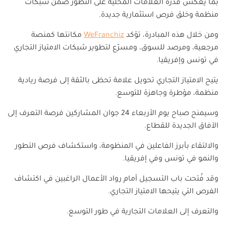
بما يعكس قدرة العلامات المحلية على التطور ضمن شبكات
منظمة وخلق فرص استثمارية جديدة.
ومن خلال هذه المبادرة، تؤكد
WeFranchiz
مكانتها كمنصة
مرجعية، ومرصد للسوق، ومسرّع لتطوير شبكات الامتياز التجاري
في تونس وإفريقيا.
يتيح الامتياز التجاري تحويل علامة تحظى بالثقة إلى فرصة ريادية
منظمة، مؤطرة وجاهزة للتوسع.
وسيمنح صباح يوم الأربعاء 24 جوان المشاركين فرصة التعرف إلى
الآفاق الجديدة للقطاع.
والالتقاء بأبرز الفاعلين في المنظومة، واستكشاف فرص التطور
والنمو في تونس وفي إفريقيا.
وقد فُتحت باب التسجيل أمام رواد الأعمال الراغبين في اكتشاف
الفرص التي يتيحها الامتياز التجاري.
والتعرف إلى العلامات التجارية في طور التوسع.