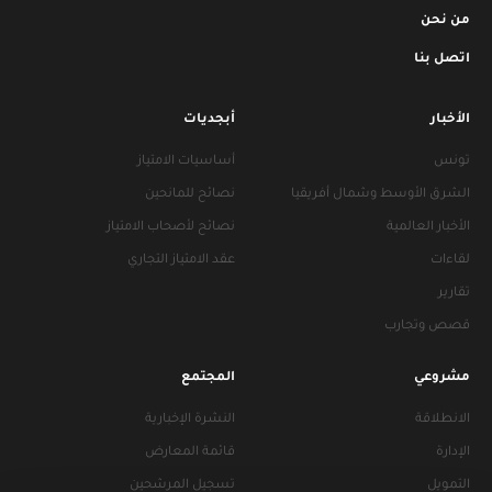
من نحن
اتصل بنا
الأخبار
أبجديات
تونس
أساسيات الامتياز
الشرق الأوسط وشمال أفريقيا
نصائح للمانحين
الأخبار العالمية
نصائح لأصحاب الامتياز
لقاءات
عقد الامتياز التجاري
تقارير
قصص وتجارب
مشروعي
المجتمع
الانطلاقة
النشرة الإخبارية
الإدارة
قائمة المعارض
التمويل
تسجيل المرشحين