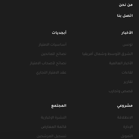
من نحن
اتصل بنا
الأخبار
أبجديات
تونس
أساسيات الامتياز
الشرق الأوسط وشمال أفريقيا
نصائح للمانحين
الأخبار العالمية
نصائح لأصحاب الامتياز
لقاءات
عقد الامتياز التجاري
تقارير
قصص وتجارب
مشروعي
المجتمع
الانطلاقة
النشرة الإخبارية
الإدارة
قائمة المعارض
التمويل
تسجيل المرشحين