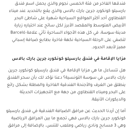
فندقها الفاخر من فئة الخمس نجوم والذي يحمل اسم فندق
بارسيلو كونكورد جرين بارك بالاس والذي يقع بالتحديد عند ميناء
القنطاوي أحد أكثر المواقع السياحية شهرة على شاطئ البحر
الأبيض المتوسط والمقصد الأبرز لكل سائح عند اختياره زيارة
مدينة سوسة، في كل هذه الأجواء الساحرة تأتي علامة
Barceló
لتضفي على الرحلة السياحية نكهة فاخرة بطابع ضيافة إسباني
مميز لأبعد الحدود.
مزايا الإقامة في فندق بارسيلو كونكورد جرين بارك بالاس
هل تتساءل ما هي مزايا الإقامة في فندق بارسيلو كونكورد جرين
بارك بالاس في سوسة التونسية؟ دعنا نؤكد لك بأن سحر الفندق
ينطلق من الغرف والأجنحة الفندقية الفاخرة والمطلة بشكل رائع
على البحر وميناء القنطاوي من جهة مع التجهيزات الحديثة
والديكورات الأنيقة.
أما إن أردنا الحديث عن مرافق الضيافة الفندقية في فندق بارسيلو
كونكورد جرين بارك بالاس فهي تجمع ما بين المرافق الرياضية
وهي 3 مسابح ونادي رياضي وملعب للتنس، بالإضافة إلى مرافق