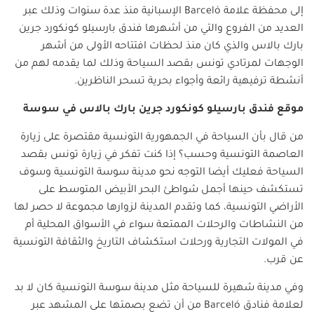
إلى محفظة علامة
Barceló
الإسبانية منذ عدة سنوات وذلك عبر
العديد من الفروع والتي من أشهرها فندق بارسيلو كونكورد جرين
بارك بالاس والذي كان منذ لحظات افتتاحه الأولى من أشهر
الوجهات لمرتادي تونس بقصد السياحة وذلك لما يقدمه لهم من
أنشطة ترفيهية رائعة وأجواء بحرية تسحر الناظرين.
موقع فندق بارسيلو كونكورد جرين بارك بالاس في سوسة
من قال بأن السياحة في الجمهورية التونسية مقتصرة على زيارة
العاصمة التونسية وحسب؟ إذا كنت تفكر في زيارة تونس بقصد
السياحة فعليك أيضا التوجه نحو مدينة سوسة التونسية وسوف
تستكشف حينها أجمل شواطئ البحر الأبيض المتوسط على
الأراضي التونسية، كما وتقدم المدينة لزوارها مجموعة لا حصر لها
من النشاطات والرحلات الممتعة سواء في الأسواق المحلية أم
في المولات التجارية ورحلات استكشاف التاريخ والثقافة التونسية
عن قرب.
وفي مدينة شهيرة للسياحة مثل مدينة سوسة التونسية كان لا بد
لعلامة فنادق
Barceló
من أن تضع بصمتها على المشهد عبر