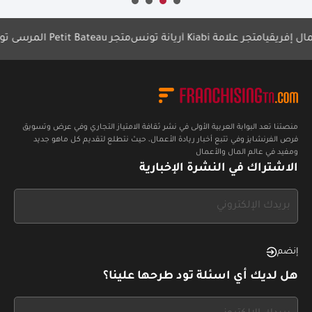
ريقيا
متجر علامة Kiabi أريانة تونس
متجر Petit Bateau المرسى تونس
lta
منصتنا تعد البوابة العربية الأولى في نشر ثقافة الامتياز التجاري وفي عرض وتسويق
فرص الفرنشايز وفي تتبع أخبار ريادة الأعمال، حيث نتطلع لتقديم كل ماهو جديد
ومفيد في عالم المال والأعمال
الاشتراك في النشرة الإخبارية
If
you
see
this,
إنضم
leave
هل لديك أي اسئلة تود طرحها علينا؟
this
form
If