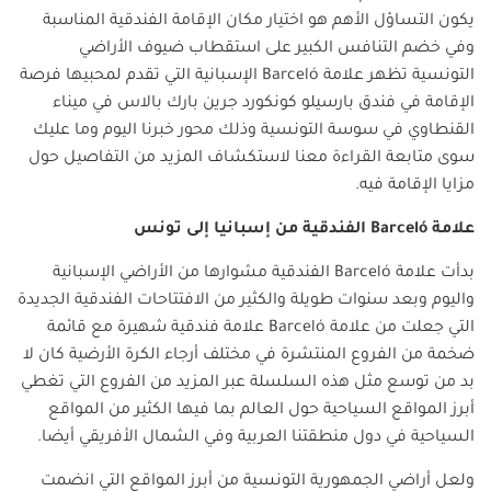
يكون التساؤل الأهم هو اختيار مكان الإقامة الفندقية المناسبة
وفي خضم التنافس الكبير على استقطاب ضيوف الأراضي
التونسية تظهر علامة
Barceló
الإسبانية التي تقدم لمحبيها فرصة
الإقامة في فندق بارسيلو كونكورد جرين بارك بالاس في ميناء
القنطاوي في سوسة التونسية وذلك محور خبرنا اليوم وما عليك
سوى متابعة القراءة معنا لاستكشاف المزيد من التفاصيل حول
مزايا الإقامة فيه.
علامة
Barceló
الفندقية من إسبانيا إلى تونس
بدأت علامة
Barceló
الفندقية مشوارها من الأراضي الإسبانية
واليوم وبعد سنوات طويلة والكثير من الافتتاحات الفندقية الجديدة
التي جعلت من علامة
Barceló
علامة فندقية شهيرة مع قائمة
ضخمة من الفروع المنتشرة في مختلف أرجاء الكرة الأرضية كان لا
بد من توسع مثل هذه السلسلة عبر المزيد من الفروع التي تغطي
أبرز المواقع السياحية حول العالم بما فيها الكثير من المواقع
السياحية في دول منطقتنا العربية وفي الشمال الأفريقي أيضا.
ولعل أراضي الجمهورية التونسية من أبرز المواقع التي انضمت