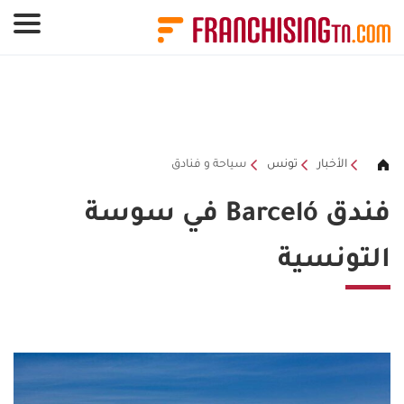
لوحة إدارة ملفات تعريف الارتباط
الأخبار
تونس
سياحة و فنادق
فندق Barceló في سوسة
التونسية