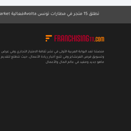
Avolta تطلق 15 متجر في مطارات تونس
فعالية Focus Market لتعزيز الشراكات
منصتنا تعد البوابة العربية الأولى في نشر ثقافة الامتياز التجاري وفي عرض
وتسويق فرص الفرنشايز وفي تتبع أخبار ريادة الأعمال، حيث نتطلع لتقديم 
ماهو جديد ومفيد في عالم المال والأعمال