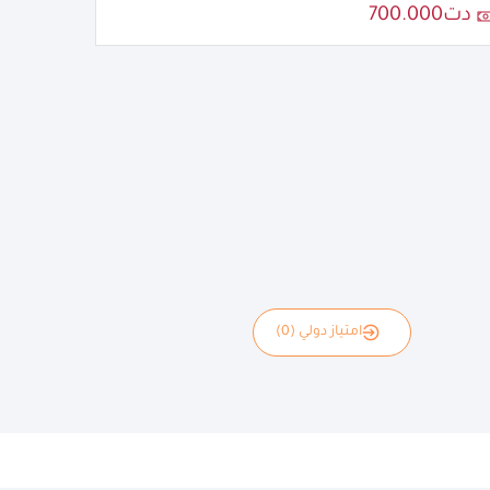
دت700.000
امتياز دولي (0)