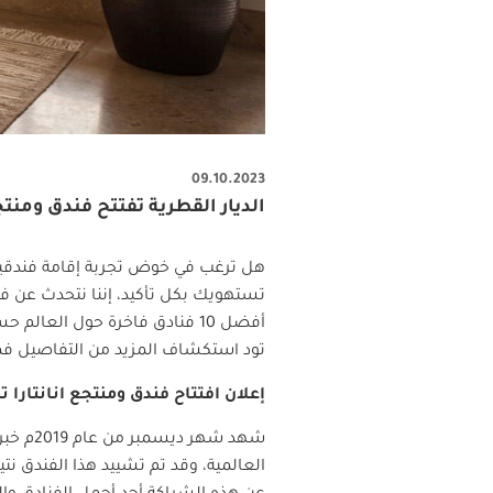
09.10.2023
الديار القطرية تفتتح فندق ومنتج
هل ترغب في خوض تجربة إقامة فندقية 
تستهويك بكل تأكيد، إننا نتحدث عن فن
أفضل 10 فنادق فاخرة حول الع
تود استكشاف المزيد من التفاصيل فما 
إعلان افتتاح فندق ومنتجع انانتارا ت
شهد شهر ديسمبر من عام 2019م خبر افتتاح فندق جديد في الجمهورية التونسية يحمل علامة انانتارا الفندقية التابعة لمجموعة
العالمية، وقد تم تشييد هذا الفندق نت