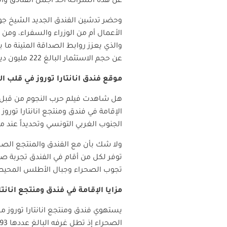
عن هذه الشراكة أحد أجمل الفنادق وا
وحضر تدشين الفندق الجديد الشيخ جوع
الأعمال أم من الوزراء والسفراء، وم
والذي يعزز روابط الصداقة المتينة ما
عن حجم الاستثمار البالغ 222 مليون دينار تونسي مشيراً إلى أن 72% من الأيادي العاملة في المشروع هي يد عاملة تونسية.
موقع فندق انانتارا توروز في قلب ا
هل شاهدت فيلم حرب النجوم من قبل؟ ول
الإقامة في فندق ومنتجع انانتارا تو
الجنوب الغربي التونسي وتحديداً عند 
ولا شك بأن مع الفندق والمنتجع الصحرا
توفر لكل من أقام في الفندق تجربة صح
تجوب الصحراء وجبال الأطلس المحيطة
مزايا الإقامة في فندق ومنتجع انانت
يستهوي فندق ومنتجع انانتارا توروز