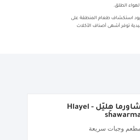
ن يود استكشاف طعام المنطقة على
دية توفر أشهى أصناف الأكلات
شاورما هِليّل - Hlayel
shawarm
طعم وجبات سريعة