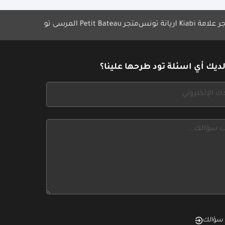
متجر Petit Bateau المرسى تونس
Avolta تطلق 15 متجر في مطارات تونس
ديك أي اسئلة تود طرحها علينا؟
سؤالك