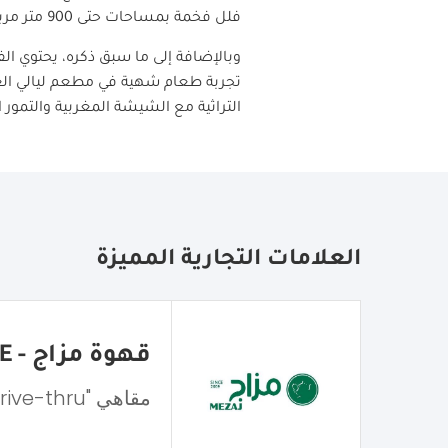
فلل فخمة بمساحات حتى 900 متر مربع لمن يريد الاستمتاع بإقامة أكثر رفاهية مع أحواض سباحة خاصة في الهواء الطلق.
وبالإضافة إلى ما سبق ذكره، يحتوي 
تجربة طعام شهية في مطعم ليالي الع
التراثية مع الشيشة المغربية والتمور ال
العلامات التجارية المميزة
قهوة مزاج - MEZAJ COFFEE
مقاهي "Drive-thru"