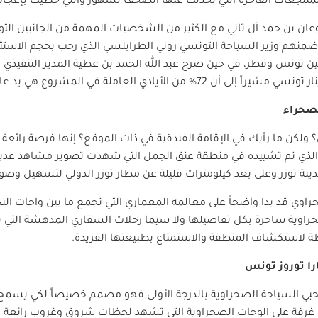
لمنتجعات الفاخرة التي تحدثت عنها الصحف لشهور والتي حظيت بإعجاب
ان بن حمد آل ثاني مع الكثير من الشخصيات المهمة من الجانبين ال
ن ضمنهم وزير السياحة التونسي روني الطرابلسي الذي رحب بحجم الاست
 بين تونس وقطر، في حين صرح عبد الله الحمد بن عطية المدير التنفيذي
لصحراء
كن ما رأيك في الإقامة الفندقية في ذات الموقع؟ إنها فرصة رائعة م
روز الذي تم تشييده في منطقة عنق الجمل التي شهدت تصوير مشاهد عد
مدينة توزر وعلى بعد كيلومترات قليلة عن مطار توزر الدولي لتسهيل وص
وي قد بدا واضحاً على معالمه المعماري التي تجمع ما بين واحات النخي
راوية ساحرة بكل تفاصيلها ولا سيما رحلات السفاري المدهشة التي ين
 لاستكشاف المنطقة والاستمتاع بطبيعتها الفريدة.
ارا توروز تونس
 محبي السياحة الصحراوية بالدرجة الأولى فهو مصمم خصيصاً لكي يسم
الصحراء إذ تطل غرفه البالغ عددها 93 غرفة على الوحات الصحراوية التي تشهد لحظات شروق و