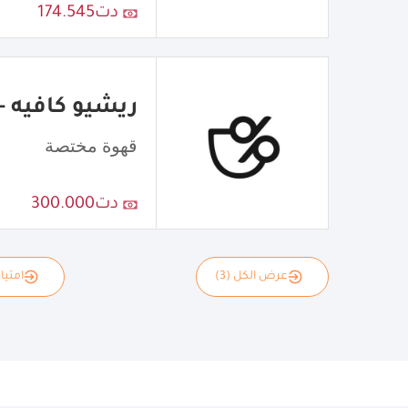
دت174.545
ريشيو كافيه - atio Cafe
قهوة مختصة
دت300.000
عرض الكل (3)
امتياز