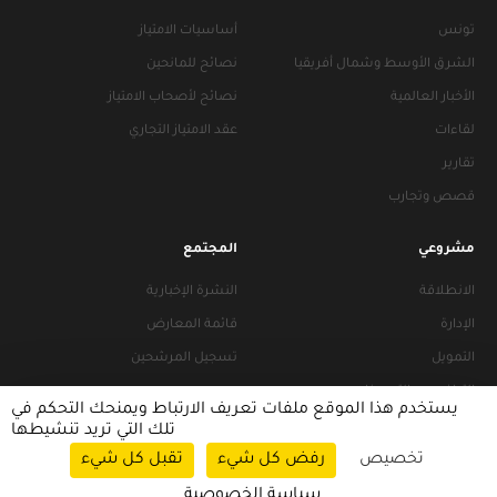
تونس
أساسيات الامتياز
الشرق الأوسط وشمال أفريقيا
نصائح للمانحين
الأخبار العالمية
نصائح لأصحاب الامتياز
لقاءات
عقد الامتياز التجاري
تقارير
قصص وتجارب
مشروعي
المجتمع
الانطلاقة
النشرة الإخبارية
الإدارة
قائمة المعارض
التمويل
تسجيل المرشحين
التراخيص والتجهيزات
يستخدم هذا الموقع ملفات تعريف الارتباط ويمنحك التحكم في
تلك التي تريد تنشيطها
تخصيص
رفض كل شيء
تقبل كل شيء
سياسات التصفح
|
سياسة الخصوصية
سياسة الخصوصية
© 2026 FRANACCESS. All rights reserved.