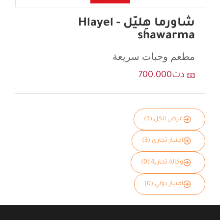
شاورما هِليّل - Hlayel
shawarma
مطعم وجبات سريعة
دت700.000
عرض الكل (3)
امتياز تجاري (3)
وكالة تجارية (0)
امتياز دولي (0)