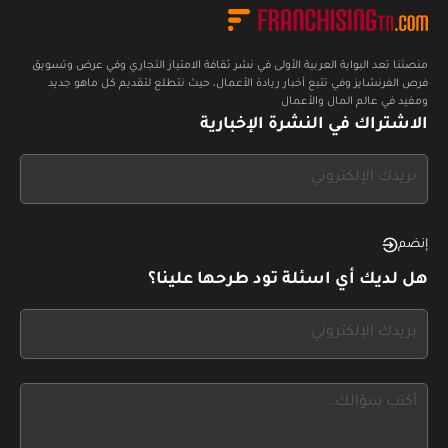
منصتنا تعد البوابة العربية الأولى في نشر ثقافة الامتياز التجاري وفي عرض وتسويق
فرص الفرنشايز وفي تتبع أخبار ريادة الأعمال، حيث نتطلع لتقديم كل ماهو جديد
ومفيد في عالم المال والأعمال
الاشتراك في النشرة الإخبارية
If
you
see
this,
إنضم
leave
هل لديك أي اسئلة تود طرحها علينا؟
this
form
If
field
you
blank
see
this,
leave
this